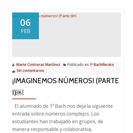
sobre
¡Imaginemos
números!
06
(Parte
FEB
II)
Marivi Contreras Martínez
Publicado en
1º Bachillerato
Sin comentarios
¡IMAGINEMOS NÚMEROS! (PARTE
I)￼
El alumnado de 1º Bach nos deja la siguiente
entrada sobre números complejos. Los
estudiantes han trabajado en grupos, de
manera responsable y colaborativa,