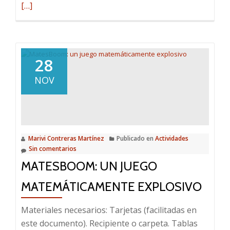
más
[…]
sobre
Un
calend
creati
28
y
NOV
geomé
Marivi Contreras Martínez
Publicado en
Actividades
Sin comentarios
MATESBOOM: UN JUEGO
MATEMÁTICAMENTE EXPLOSIVO
Materiales necesarios: Tarjetas (facilitadas en
este documento). Recipiente o carpeta. Tablas