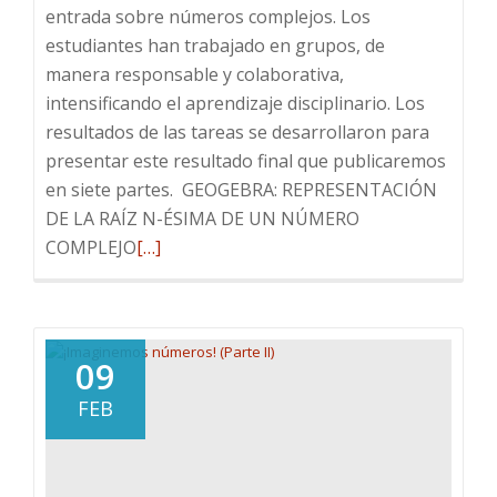
entrada sobre números complejos. Los
estudiantes han trabajado en grupos, de
manera responsable y colaborativa,
intensificando el aprendizaje disciplinario. Los
resultados de las tareas se desarrollaron para
presentar este resultado final que publicaremos
en siete partes. GEOGEBRA: REPRESENTACIÓN
DE LA RAÍZ N-ÉSIMA DE UN NÚMERO
Leer
COMPLEJO
[…]
más
sobre
¡Imaginemos
números!
09
(Parte
FEB
III)