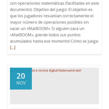
con operaciones matemáticas (facilitadas en este
documento). Objetivo del juego: El objetivo es
que los jugadores resuelvan correctamente el
mayor número de operaciones posibles sin
sacar un «MatBOOM«. Si alguien saca un
«MatBOOM«, ¡pierde todos sus puntos
Leer
acumulados hasta ese momento! Cómo se juega:
más
[…]
sobre
Mate
un
juego
20
mate
NOV
explo