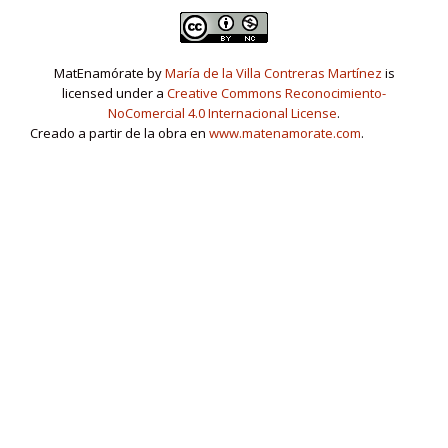
MatEnamórate by
María de la Villa Contreras Martínez
is
licensed under a
Creative Commons Reconocimiento-
NoComercial 4.0 Internacional License
.
Creado a partir de la obra en
www.matenamorate.com
.
www.matenamorate.com
Menú
fa
fa
fa
fa
fa-