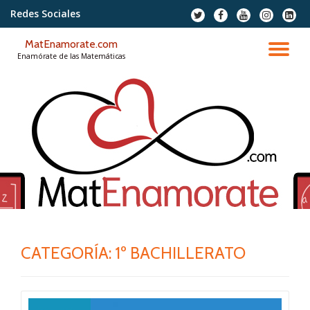
Redes Sociales
fa-
fa-
fa-
fa-
fa-
twitter
facebook
youtube
instagram
linkedi
Saltar
squar
MatEnamorate.com
contenido
CA
Enamórate de las Matemáticas
NA
CATEGORÍA:
1º BACHILLERATO