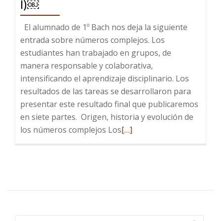
I)￼
El alumnado de 1º Bach nos deja la siguiente
entrada sobre números complejos. Los
estudiantes han trabajado en grupos, de
manera responsable y colaborativa,
intensificando el aprendizaje disciplinario. Los
resultados de las tareas se desarrollaron para
presentar este resultado final que publicaremos
en siete partes. Origen, historia y evolución de
Leer
los números complejos Los
[…]
más
sobre
¡Imaginemos
números!
(Parte
I)
￼