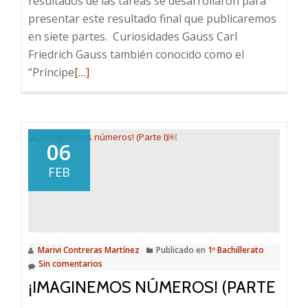
resultados de las tareas se desarrollaron para
presentar este resultado final que publicaremos
en siete partes. Curiosidades Gauss Carl
Friedrich Gauss también conocido como el
Leer
“Príncipe
[…]
más
sobre
¡Imaginemos
números!
06
(Parte
FEB
II)
Marivi Contreras Martínez
Publicado en
1º Bachillerato
Sin comentarios
¡IMAGINEMOS NÚMEROS! (PARTE