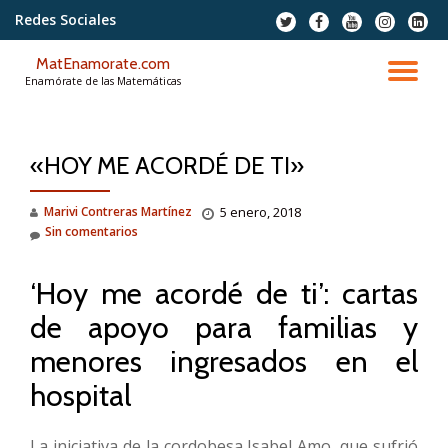
Redes Sociales
fa-
fa-
fa-
fa-
fa-
twitter
facebook
youtube
instagram
linkedi
Saltar
squar
MatEnamorate.com
contenido
CA
Enamórate de las Matemáticas
NA
«HOY ME ACORDÉ DE TI»
Marivi Contreras Martínez
5 enero, 2018
Sin comentarios
‘Hoy me acordé de ti’: cartas
de apoyo para familias y
menores ingresados en el
hospital
La iniciativa de la cordobesa Isabel Amo, que sufrió