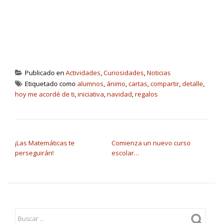
Publicado en
Actividades
,
Curiosidades
,
Noticias
Etiquetado como
alumnos
,
ánimo
,
cartas
,
compartir
,
detalle
,
hoy me acordé de ti
,
iniciativa
,
navidad
,
regalos
NAVEGACIÓN DE ENTRADAS
¡Las Matemáticas te
Comienza un nuevo curso
perseguirán!
escolar…