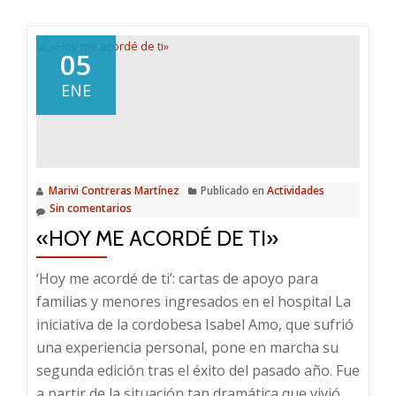
sobre
Feliz
Navidad
05
2018
ENE
Marivi Contreras Martínez
Publicado en
Actividades
Sin comentarios
«HOY ME ACORDÉ DE TI»
‘Hoy me acordé de ti’: cartas de apoyo para
familias y menores ingresados en el hospital La
iniciativa de la cordobesa Isabel Amo, que sufrió
una experiencia personal, pone en marcha su
segunda edición tras el éxito del pasado año. Fue
a partir de la situación tan dramática que vivió,