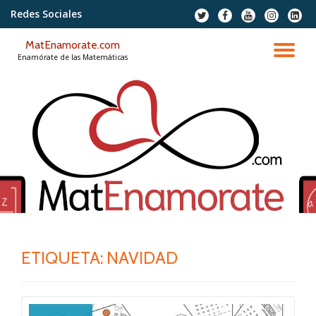
Redes Sociales
fa-
fa-
fa-
fa-
fa-
twitter
facebook
youtube
instagram
linkedi
Saltar
squar
MatEnamorate.com
contenido
CA
Enamórate de las Matemáticas
NA
ETIQUETA:
NAVIDAD