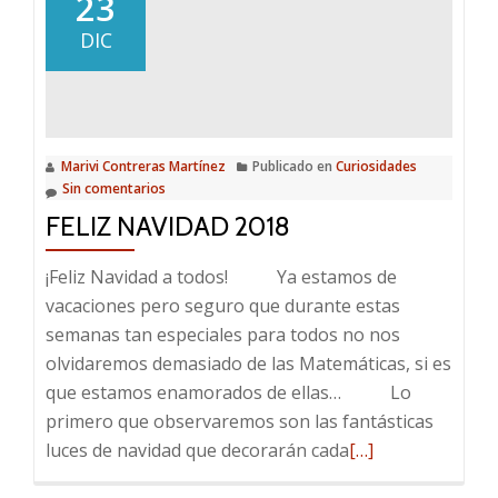
23
DIC
Marivi Contreras Martínez
Publicado en
Curiosidades
Sin comentarios
FELIZ NAVIDAD 2018
¡Feliz Navidad a todos! Ya estamos de
vacaciones pero seguro que durante estas
semanas tan especiales para todos no nos
olvidaremos demasiado de las Matemáticas, si es
que estamos enamorados de ellas… Lo
primero que observaremos son las fantásticas
Leer
luces de navidad que decorarán cada
[…]
más