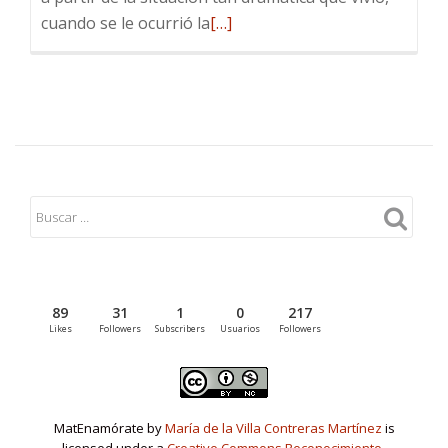
Leer
cuando se le ocurrió la
[…]
más
sobre
«Hoy
me
acordé
de
ti»
89
31
1
0
217
Likes
Followers
Subscribers
Usuarios
Followers
MatEnamórate by
María de la Villa Contreras Martínez
is