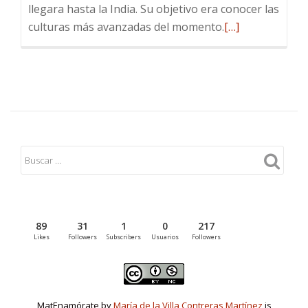
llegara hasta la India. Su objetivo era conocer las
Leer
culturas más avanzadas del momento.
[…]
más
sobre
Árbol
Pitagórico
89
31
1
0
217
Likes
Followers
Subscribers
Usuarios
Followers
MatEnamórate by
María de la Villa Contreras Martínez
is