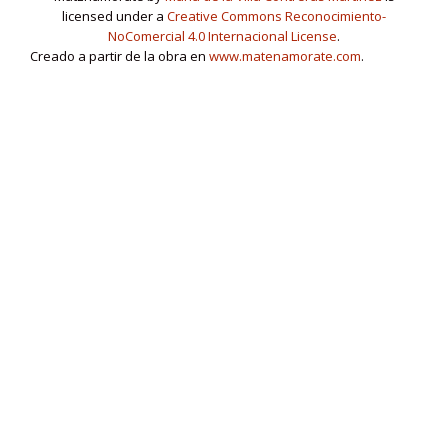
licensed under a
Creative Commons Reconocimiento-
NoComercial 4.0 Internacional License
.
Creado a partir de la obra en
www.matenamorate.com
.
www.matenamorate.com
Menú
fa
fa
fa
fa
fa-
fa-
fa-
fa-
fa-
linkedin-
secundario
facebook
twitter
youtube
instagram
square
Llorix One Lite
creado por
WordPress