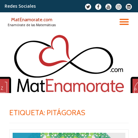
Redes Sociales
fa-
fa-
fa-
fa-
fa-
twitter
facebook
youtube
instagram
linkedi
Saltar
squar
MatEnamorate.com
contenido
CA
Enamórate de las Matemáticas
NA
ETIQUETA:
PITÁGORAS