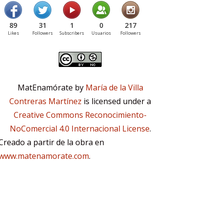
89
31
1
0
217
Likes
Followers
Subscribers
Usuarios
Followers
MatEnamórate by
María de la Villa
Contreras Martínez
is licensed under a
Creative Commons Reconocimiento-
NoComercial 4.0 Internacional License
.
Creado a partir de la obra en
www.matenamorate.com
.