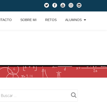
fa-
fa-
fa-
fa-
fa-
twitter
facebook
youtube
instagram
linkedin-
square
NTACTO
SOBRE MI
RETOS
ALUMNOS