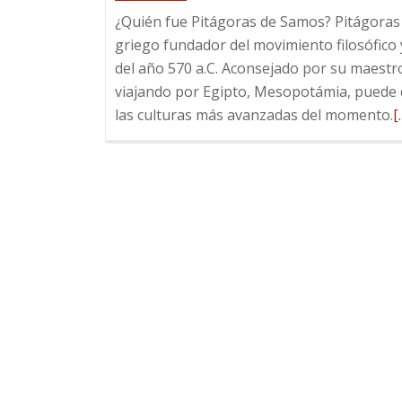
¿Quién fue Pitágoras de Samos? Pitágoras
griego fundador del movimiento filosófico 
del año 570 a.C. Aconsejado por su maestr
viajando por Egipto, Mesopotámia, puede qu
L
las culturas más avanzadas del momento.
[
m
s
Á
P