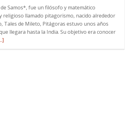
 de Samos*, fue un filósofo y matemático
y religioso llamado pitagorismo, nacido alrededor
o, Tales de Mileto, Pitágoras estuvo unos años
e llegara hasta la India. Su objetivo era conocer
eer
…]
ás
obre
rbol
itagórico