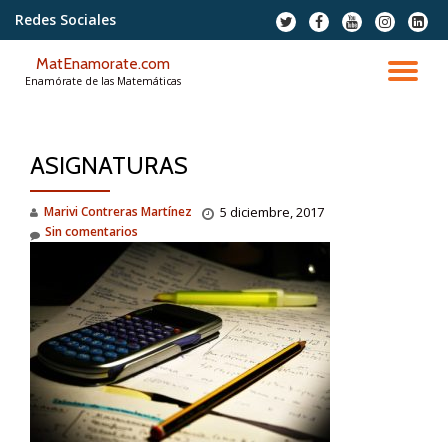
Redes Sociales
fa-
fa-
fa-
fa-
fa-
twitter
facebook
youtube
instagram
linkedi
Saltar
squar
MatEnamorate.com
contenido
CA
Enamórate de las Matemáticas
NA
ASIGNATURAS
Marivi Contreras Martínez
5 diciembre, 2017
Sin comentarios