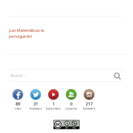
NAVEGACIÓN DE ENTRADAS
¡Las Matemáticas te
perseguirán!
89
31
1
0
217
Likes
Followers
Subscribers
Usuarios
Followers