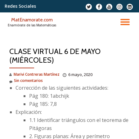
Redes Sociales
fa-
fa-
fa-
fa-
fa-
twitter
facebook
youtube
instagram
linkedi
Saltar
squar
MatEnamorate.com
contenido
CA
Enamórate de las Matemáticas
NA
CLASE VIRTUAL 6 DE MAYO
(MIÉRCOLES)
Marivi Contreras Martínez
6 mayo, 2020
Sin comentarios
Corrección de las siguientes actividades:
Pág 180: 1abchijk
Pág 185: 7,8
Explicación:
1.1 Identificar triángulos con el teorema de
Pitágoras
2. Figuras planas: Área y perímetro