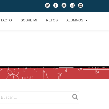
fa-
fa-
fa-
fa-
fa-
twitter
facebook
youtube
instagram
linkedin-
square
NTACTO
SOBRE MI
RETOS
ALUMNOS