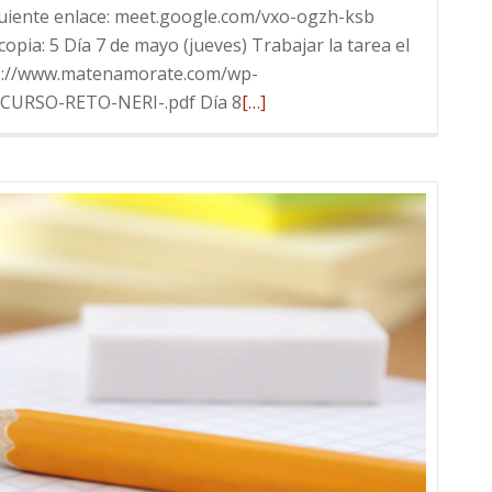
siguiente enlace: meet.google.com/vxo-ogzh-ksb
pia: 5 Día 7 de mayo (jueves) Trabajar la tarea el
tps://www.matenamorate.com/wp-
Leer
CURSO-RETO-NERI-.pdf Día 8
[…]
más
sobre
Planificación
MAYO/JUNIO
2020
(2
ESO)