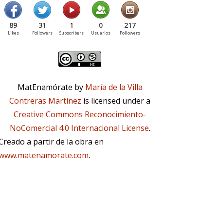
89
31
1
0
217
Likes
Followers
Subscribers
Usuarios
Followers
MatEnamórate by
María de la Villa
Contreras Martínez
is licensed under a
Creative Commons Reconocimiento-
NoComercial 4.0 Internacional License
.
Creado a partir de la obra en
www.matenamorate.com
.