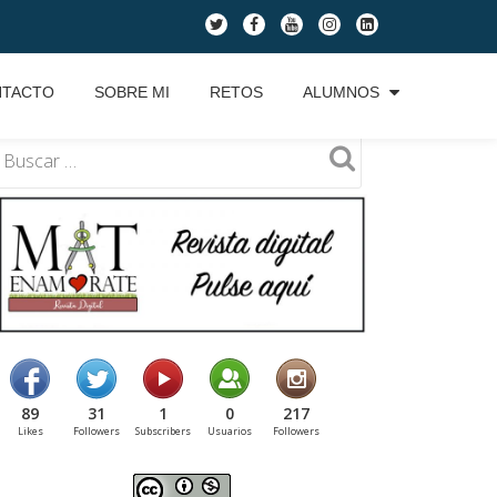
fa-
fa-
fa-
fa-
fa-
twitter
facebook
youtube
instagram
linkedin-
square
NTACTO
SOBRE MI
RETOS
ALUMNOS
89
31
1
0
217
Likes
Followers
Subscribers
Usuarios
Followers