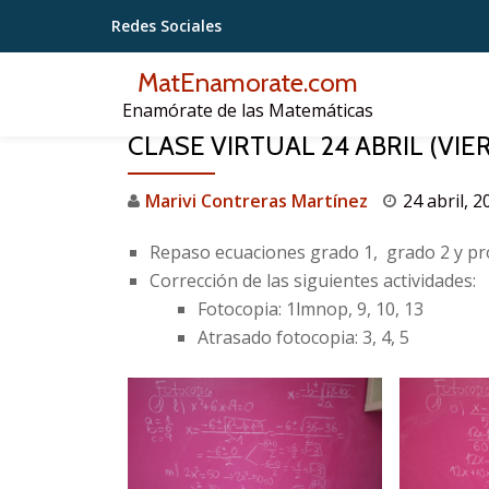
Redes Sociales
Saltar
MatEnamorate.com
contenido
Enamórate de las Matemáticas
CLASE VIRTUAL 24 ABRIL (VIE
Marivi Contreras Martínez
24 abril, 2
Repaso ecuaciones grado 1, grado 2 y p
Corrección de las siguientes actividades:
Fotocopia: 1lmnop, 9, 10, 13
Atrasado fotocopia: 3, 4, 5