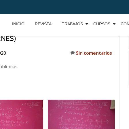
INICIO
REVISTA
TRABAJOS
CURSOS
CO
RNES)
020
Sin comentarios
roblemas.