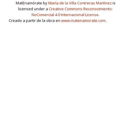
MatEnamórate by
María de la Villa Contreras Martínez
is
licensed under a
Creative Commons Reconocimiento-
NoComercial 4.0 Internacional License
.
Creado a partir de la obra en
www.matenamorate.com
.
www.matenamorate.com
Menú
fa
fa
fa
fa
fa-
fa-
fa-
fa-
fa-
linkedin-
secundario
facebook
twitter
youtube
instagram
square
Llorix One Lite
creado por
WordPress