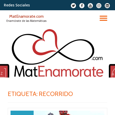
Redes Sociales
fa-
fa-
fa-
fa-
fa-
twitter
facebook
youtube
instagram
linkedi
Saltar
squar
MatEnamorate.com
contenido
CA
Enamórate de las Matemáticas
NA
ETIQUETA:
RECORRIDO