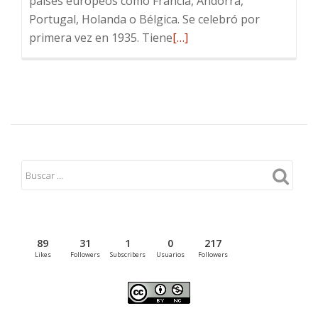
países europeos como Francia, Andorra,
Portugal, Holanda o Bélgica. Se celebró por
Leer
primera vez en 1935. Tiene
[…]
más
sobre
Las
Funciones
y
La
Vuelta
a
España
2017
89
31
1
0
217
Likes
Followers
Subscribers
Usuarios
Followers