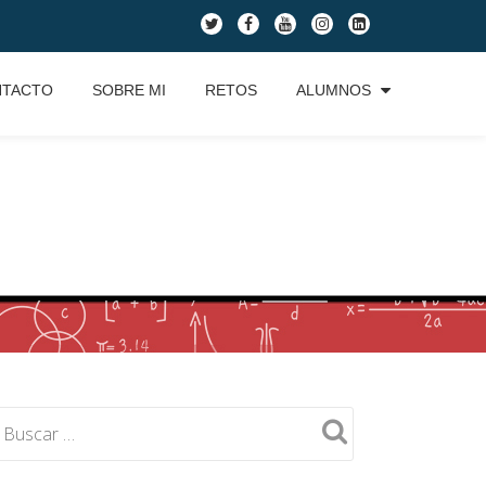
fa-
fa-
fa-
fa-
fa-
twitter
facebook
youtube
instagram
linkedin-
square
NTACTO
SOBRE MI
RETOS
ALUMNOS