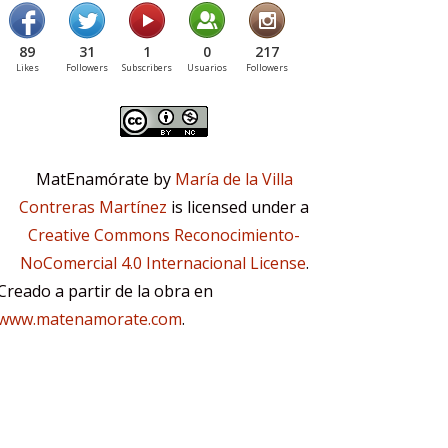
89
31
1
0
217
Likes
Followers
Subscribers
Usuarios
Followers
MatEnamórate by
María de la Villa
Contreras Martínez
is licensed under a
Creative Commons Reconocimiento-
NoComercial 4.0 Internacional License
.
Creado a partir de la obra en
www.matenamorate.com
.