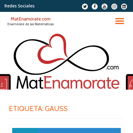
Redes Sociales
fa-
fa-
fa-
fa-
fa-
twitter
facebook
youtube
instagram
linkedi
Saltar
squar
MatEnamorate.com
contenido
CA
Enamórate de las Matemáticas
NA
ETIQUETA:
GAUSS