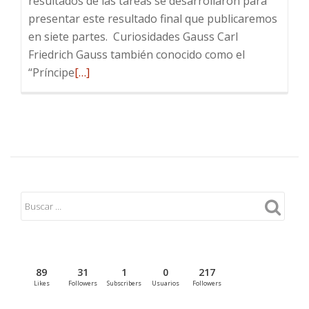
resultados de las tareas se desarrollaron para
presentar este resultado final que publicaremos
en siete partes. Curiosidades Gauss Carl
Friedrich Gauss también conocido como el
Leer
“Príncipe
[…]
más
sobre
¡Imaginemos
números!
(Parte
II)
89
31
1
0
217
Likes
Followers
Subscribers
Usuarios
Followers