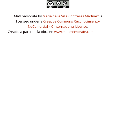
MatEnamórate by
María de la Villa Contreras Martínez
is
licensed under a
Creative Commons Reconocimiento-
NoComercial 4.0 Internacional License
.
Creado a partir de la obra en
www.matenamorate.com
.
www.matenamorate.com
Menú
fa
fa
fa
fa
fa-
fa-
fa-
fa-
fa-
linkedin-