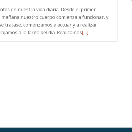
tes en nuestra vida diaria. Desde el primer
a mañana nuestro cuerpo comienza a funcionar, y
e tratase, comenzamos a actuar y a realizar
Leer
jamos a lo largo del día. Realizamos
[…]
más
sobre
¡Las
Matemáticas
te
perseguirán!