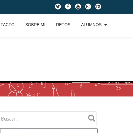
fa-
fa-
fa-
fa-
fa-
twitter
facebook
youtube
instagram
linkedin-
square
NTACTO
SOBRE MI
RETOS
ALUMNOS