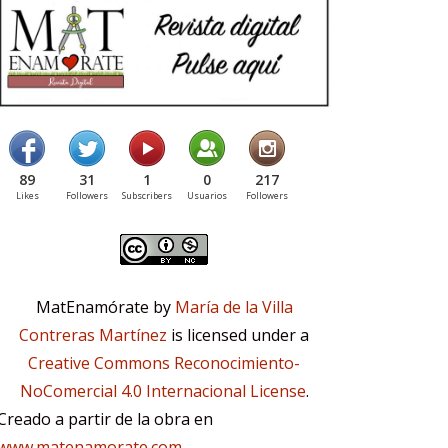
89
31
1
0
217
Likes
Followers
Subscribers
Usuarios
Followers
MatEnamórate by
María de la Villa
Contreras Martínez
is licensed under a
Creative Commons Reconocimiento-
NoComercial 4.0 Internacional License
.
Creado a partir de la obra en
www.matenamorate.com
.