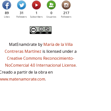
89
31
1
0
217
Likes
Followers
Subscribers
Usuarios
Followers
MatEnamórate by
María de la Villa
Contreras Martínez
is licensed under a
Creative Commons Reconocimiento-
NoComercial 4.0 Internacional License
.
Creado a partir de la obra en
www.matenamorate.com
.