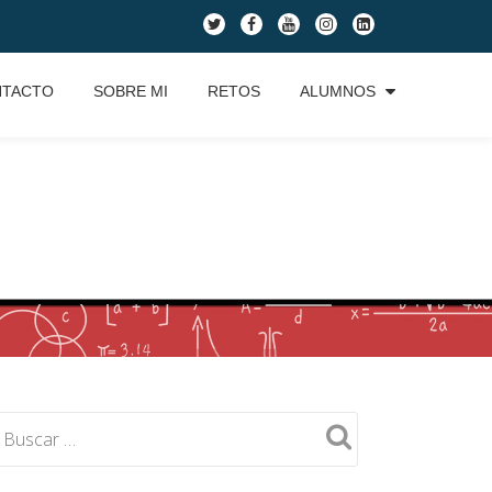
fa-
fa-
fa-
fa-
fa-
twitter
facebook
youtube
instagram
linkedin-
square
NTACTO
SOBRE MI
RETOS
ALUMNOS