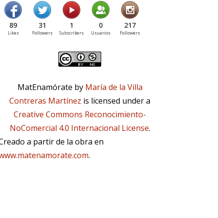
89
31
1
0
217
Likes
Followers
Subscribers
Usuarios
Followers
MatEnamórate by
María de la Villa
Contreras Martínez
is licensed under a
Creative Commons Reconocimiento-
NoComercial 4.0 Internacional License
.
Creado a partir de la obra en
www.matenamorate.com
.