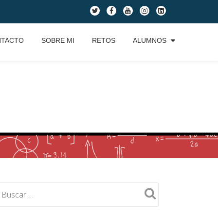
fa-
fa-
fa-
fa-
fa-
twitter
facebook
youtube
instagram
linkedin-
square
NTACTO
SOBRE MI
RETOS
ALUMNOS