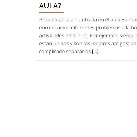
AULA?
Problemática encontrada en el aula En nu
encontramos diferentes problemas a la ho
actividades en el aula. Por ejemplo: siemp
están unidos y son los mejores amigos; po
Leer
complicado separarlos.
[…]
más
sobre
¿Cómo
formar
grupos
aleatorios
para
trabajar
en
el