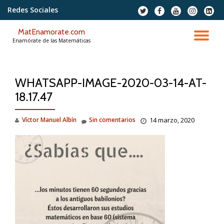
Redes Sociales
fa-
fa-
fa-
fa-
fa-
twitter
facebook
youtube
instagram
linkedi
Saltar
squar
MatEnamorate.com
contenido
CA
Enamórate de las Matemáticas
NA
WHATSAPP-IMAGE-2020-03-14-AT-
18.17.47
Víctor Manuel Albín
Sin comentarios
14 marzo, 2020