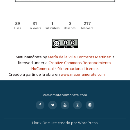
89
31
1
0
217
Likes
Followers
Subscribers
Usuarios
Followers
MatEnamórate by
María de la Villa Contreras Martínez
is
licensed under a
Creative Commons Reconocimiento-
NoComercial 4.0 Internacional License
.
Creado a partir de la obra en
www.matenamorate.com
.
www.matenamorate.com
Menú
fa
fa
fa
fa
fa-
fa-
fa-
fa-
fa-
linkedin-
secundario
facebook
twitter
youtube
instagram
square
Llorix One Lite
creado por
WordPress