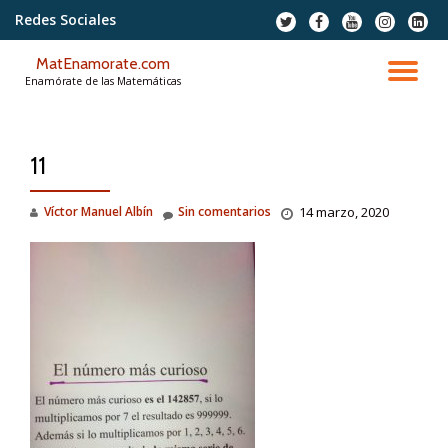
Redes Sociales
fa-
fa-
fa-
fa-
fa-
twitter
facebook
youtube
instagram
linkedi
Saltar
squar
MatEnamorate.com
contenido
CA
Enamórate de las Matemáticas
NA
11
Víctor Manuel Albín
Sin comentarios
14 marzo, 2020