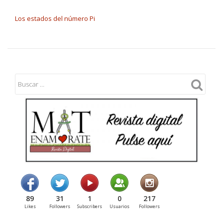
NAVEGACIÓN DE ENTRADAS
Los estados del número Pi
89
31
1
0
217
Likes
Followers
Subscribers
Usuarios
Followers