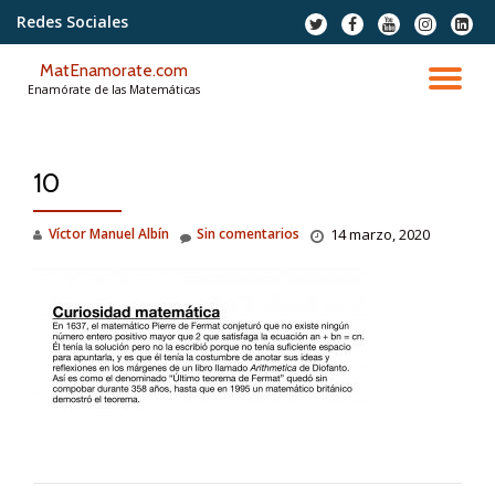
Redes Sociales
fa-
fa-
fa-
fa-
fa-
twitter
facebook
youtube
instagram
linkedi
Saltar
squar
MatEnamorate.com
contenido
CA
Enamórate de las Matemáticas
NA
10
Víctor Manuel Albín
Sin comentarios
14 marzo, 2020