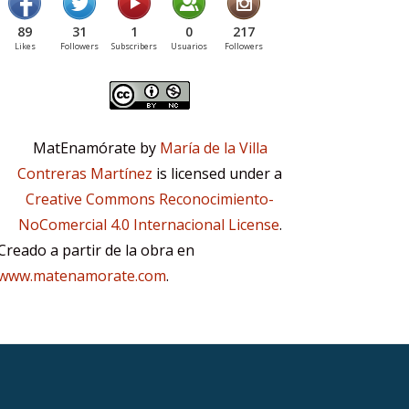
89
31
1
0
217
Likes
Followers
Subscribers
Usuarios
Followers
MatEnamórate by
María de la Villa
Contreras Martínez
is licensed under a
Creative Commons Reconocimiento-
NoComercial 4.0 Internacional License
.
Creado a partir de la obra en
www.matenamorate.com
.