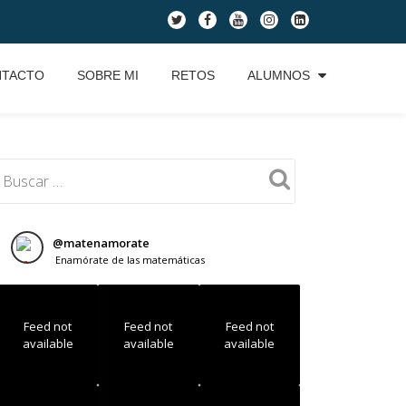
fa-
fa-
fa-
fa-
fa-
twitter
facebook
youtube
instagram
linkedin-
square
NTACTO
SOBRE MI
RETOS
ALUMNOS
@
matenamorate
Enamórate de las matemáticas
Feed not
Feed not
Feed not
available
available
available