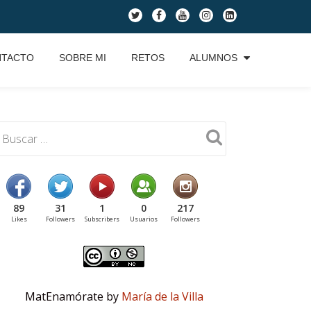
fa-
fa-
fa-
fa-
fa-
twitter
facebook
youtube
instagram
linkedin-
square
NTACTO
SOBRE MI
RETOS
ALUMNOS
89
31
1
0
217
Likes
Followers
Subscribers
Usuarios
Followers
MatEnamórate by
María de la Villa