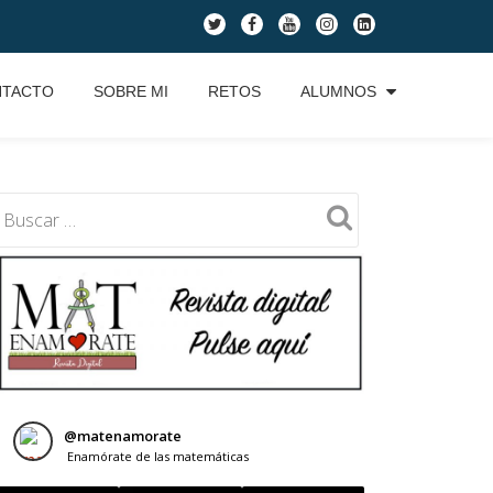
fa-
fa-
fa-
fa-
fa-
twitter
facebook
youtube
instagram
linkedin-
square
NTACTO
SOBRE MI
RETOS
ALUMNOS
@
matenamorate
Enamórate de las matemáticas