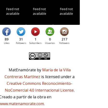
Feed not
Feed not
Feed not
available
available
available
89
31
1
0
217
Likes
Followers
Subscribers
Usuarios
Followers
MatEnamórate by
María de la Villa
Contreras Martínez
is licensed under a
Creative Commons Reconocimiento-
NoComercial 4.0 Internacional License
.
Creado a partir de la obra en
www.matenamorate.com
.