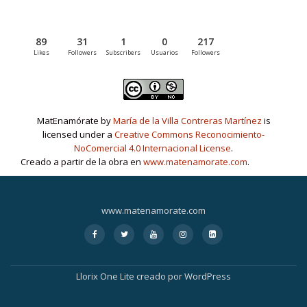
89
31
1
0
217
Likes
Followers
Subscribers
Usuarios
Followers
MatEnamórate by
María de la Villa Contreras Martínez
is
licensed under a
Creative Commons Reconocimiento-
NoComercial 4.0 Internacional License
.
Creado a partir de la obra en
www.matenamorate.com
.
www.matenamorate.com
Menú
fa
fa
fa
fa
fa-
fa-
fa-
fa-
fa-
linkedin-
secundario
facebook
twitter
youtube
instagram
square
Llorix One Lite
creado por
WordPress