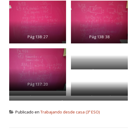
Pág 138: 27
Pág 138: 38
Pág 137: 23
Pág 137: 20
Pág 137: 11c
Pág 137: 11d
Pág 138: 28
Publicado en
Trabajando desde casa (3º ESO)
NAVEGACIÓN DE ENTRADAS