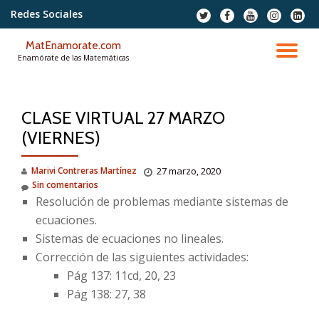
Redes Sociales
fa-
fa-
fa-
fa-
fa-
twitter
facebook
youtube
instagram
linkedi
Saltar
squar
MatEnamorate.com
contenido
CA
Enamórate de las Matemáticas
NA
CLASE VIRTUAL 27 MARZO
(VIERNES)
Marivi Contreras Martínez
27 marzo, 2020
Sin comentarios
Resolución de problemas mediante sistemas de
ecuaciones.
Sistemas de ecuaciones no lineales.
Corrección de las siguientes actividades:
Pág 137: 11cd, 20, 23
Pág 138: 27, 38