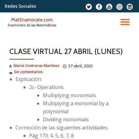
Redes Sociales
fa-
fa-
fa-
fa-
fa-
twitter
facebook
youtube
instagram
linkedi
Saltar
squar
MatEnamorate.com
contenido
CA
Enamórate de las Matemáticas
NA
CLASE VIRTUAL 27 ABRIL (LUNES)
Marivi Contreras Martínez
27 abril, 2020
Sin comentarios
Explicación:
2c- Operations
Multiplying monomials
Multiplying a monomial by a
polynomial
Dividing monomials
Corrección de las siguientes actividades:
Pág 173: 4, 5, 6, 7, 8