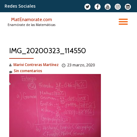
Redes Sociales
fa-
fa-
fa-
fa-
fa-
twitter
facebook
youtube
instagram
linkedi
Saltar
squar
MatEnamorate.com
contenido
CA
Enamórate de las Matemáticas
NA
IMG_20200323_114550
Marivi Contreras Martínez
23 marzo, 2020
Sin comentarios