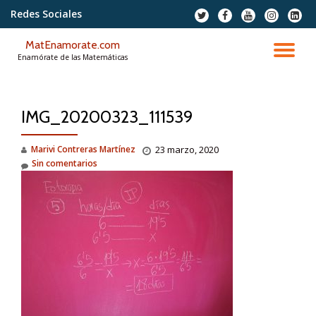
Redes Sociales
fa-
fa-
fa-
fa-
fa-
twitter
facebook
youtube
instagram
linkedi
Saltar
squar
MatEnamorate.com
contenido
CA
Enamórate de las Matemáticas
NA
IMG_20200323_111539
Marivi Contreras Martínez
23 marzo, 2020
Sin comentarios