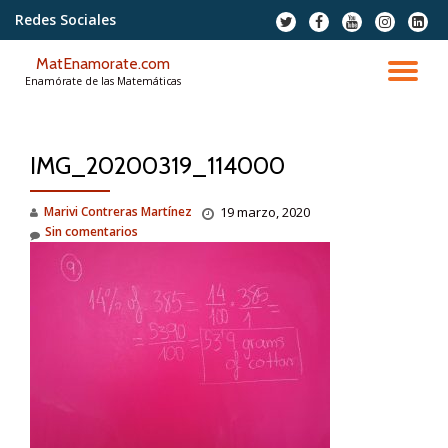
Redes Sociales
fa-
fa-
fa-
fa-
fa-
twitter
facebook
youtube
instagram
linkedi
Saltar
squar
MatEnamorate.com
contenido
CA
Enamórate de las Matemáticas
NA
IMG_20200319_114000
Marivi Contreras Martínez
19 marzo, 2020
Sin comentarios