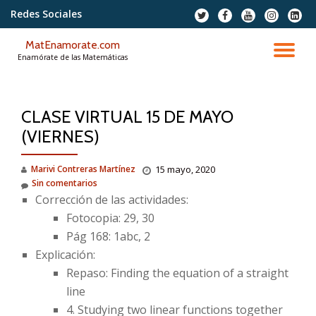
Redes Sociales
fa-
fa-
fa-
fa-
fa-
twitter
facebook
youtube
instagram
linkedi
Saltar
squar
MatEnamorate.com
contenido
CA
Enamórate de las Matemáticas
NA
CLASE VIRTUAL 15 DE MAYO
(VIERNES)
Marivi Contreras Martínez
15 mayo, 2020
Sin comentarios
Corrección de las actividades:
Fotocopia: 29, 30
Pág 168: 1abc, 2
Explicación:
Repaso: Finding the equation of a straight
line
4. Studying two linear functions together