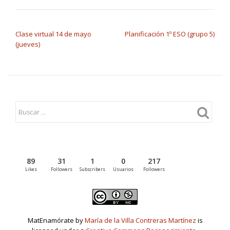
NAVEGACIÓN DE ENTRADAS
Clase virtual 14 de mayo
Planificación 1º ESO (grupo 5)
(jueves)
89
31
1
0
217
Likes
Followers
Subscribers
Usuarios
Followers
MatEnamórate by
María de la Villa Contreras Martínez
is