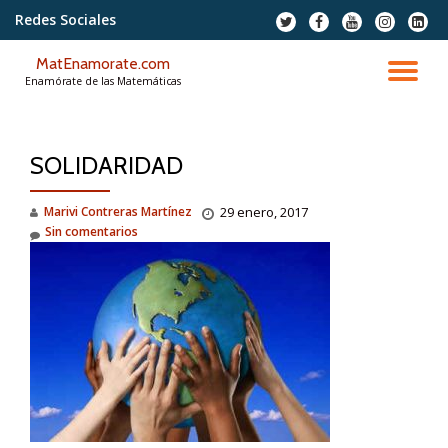
Redes Sociales
fa-
fa-
fa-
fa-
fa-
twitter
facebook
youtube
instagram
linkedi
Saltar
squar
MatEnamorate.com
contenido
CA
Enamórate de las Matemáticas
NA
SOLIDARIDAD
Marivi Contreras Martínez
29 enero, 2017
Sin comentarios