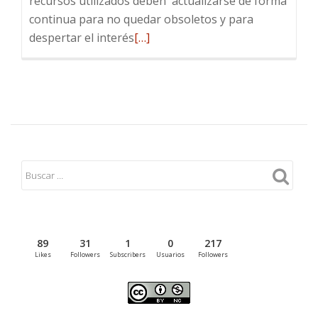
recursos utilizados deben actualizarse de forma
continua para no quedar obsoletos y para
Leer
despertar el interés
[…]
más
sobre
Máximo
Común
Divisor
y
construcción
de
pulseras
89
31
1
0
217
Likes
Followers
Subscribers
Usuarios
Followers