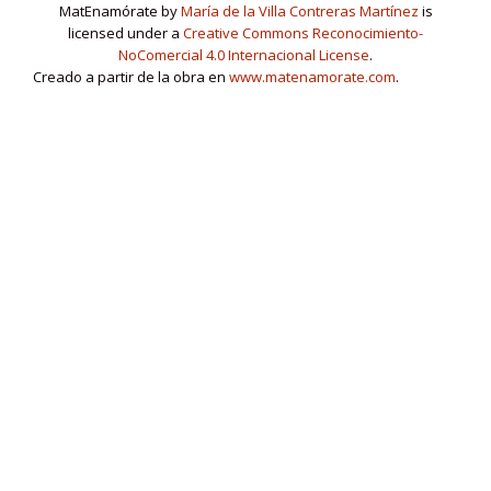
MatEnamórate by
María de la Villa Contreras Martínez
is
licensed under a
Creative Commons Reconocimiento-
NoComercial 4.0 Internacional License
.
Creado a partir de la obra en
www.matenamorate.com
.
www.matenamorate.com
Menú
fa
fa
fa
fa
fa-
fa-
fa-
fa-
fa-
linkedin-
secundario
facebook
twitter
youtube
instagram
square
Llorix One Lite
creado por
WordPress