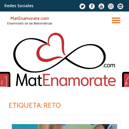
Redes Sociales
fa-
fa-
fa-
fa-
fa-
twitter
facebook
youtube
instagram
linkedi
Saltar
squar
MatEnamorate.com
contenido
CA
Enamórate de las Matemáticas
NA
ETIQUETA:
RETO