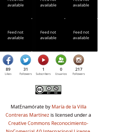
available
available
available
Feed not
Feed not
Feed not
available
available
available
89
31
1
0
217
Likes
Followers
Subscribers
Usuarios
Followers
MatEnamórate by
María de la Villa
Contreras Martínez
is licensed under a
Creative Commons Reconocimiento-
NoComercial 4.0 Internacional License
.