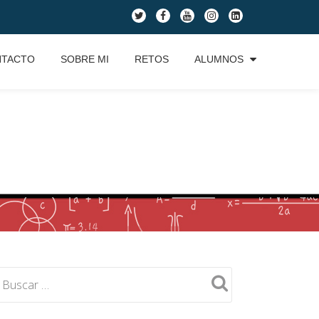
fa-
fa-
fa-
fa-
fa-
twitter
facebook
youtube
instagram
linkedin-
square
NTACTO
SOBRE MI
RETOS
ALUMNOS