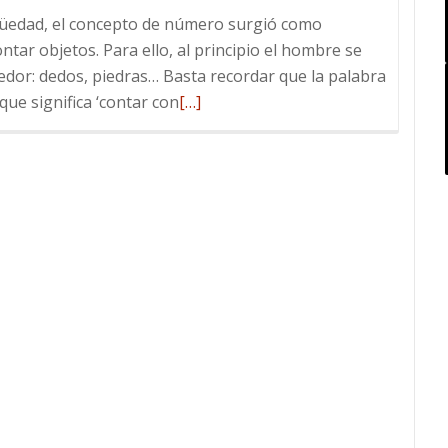
güedad, el concepto de número surgió como
ntar objetos. Para ello, al principio el hombre se
dedor: dedos, piedras… Basta recordar que la palabra
Leer
 que significa ‘contar con
[…]
más
sobre
Las
cajas
de
los
Reales