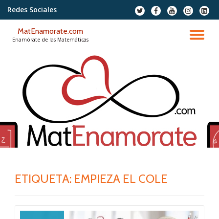
Redes Sociales
fa-
fa-
fa-
fa-
fa-
twitter
facebook
youtube
instagram
linkedi
Saltar
squar
MatEnamorate.com
contenido
CA
Enamórate de las Matemáticas
NA
ETIQUETA:
EMPIEZA EL COLE