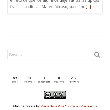
el reto de que los alumnos dejen atrás las típicas
Leer
frases: «odio las Matemáticas», «a mí no
[…]
más
sobre
¿Volvemos
a
matenamora
89
31
1
0
217
Likes
Followers
Subscribers
Usuarios
Followers
MatEnamórate by
María de la Villa Contreras Martínez
is