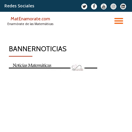
Redes Sociales
fa-
fa-
fa-
fa-
fa-
twitter
facebook
youtube
instagram
linkedi
Saltar
squar
MatEnamorate.com
contenido
CA
Enamórate de las Matemáticas
NA
BANNERNOTICIAS