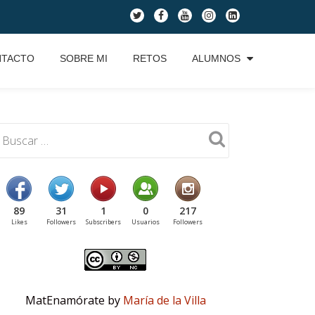
fa-
fa-
fa-
fa-
fa-
twitter
facebook
youtube
instagram
linkedin-
square
NTACTO
SOBRE MI
RETOS
ALUMNOS
89
31
1
0
217
Likes
Followers
Subscribers
Usuarios
Followers
MatEnamórate by
María de la Villa