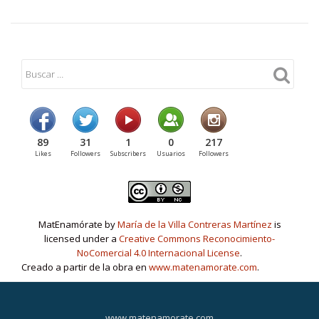
89
31
1
0
217
Likes
Followers
Subscribers
Usuarios
Followers
MatEnamórate by
María de la Villa Contreras Martínez
is
licensed under a
Creative Commons Reconocimiento-
NoComercial 4.0 Internacional License
.
Creado a partir de la obra en
www.matenamorate.com
.
www.matenamorate.com