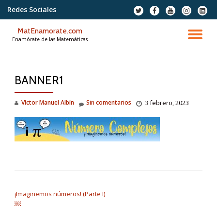
Redes Sociales
fa-
fa-
fa-
fa-
fa-
twitter
facebook
youtube
instagram
linkedi
Saltar
squar
MatEnamorate.com
contenido
CA
Enamórate de las Matemáticas
NA
BANNER1
Víctor Manuel Albín
Sin comentarios
3 febrero, 2023
NAVEGACIÓN DE ENTRADAS
¡Imaginemos números! (Parte I)
￼