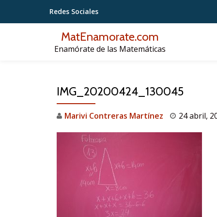
Redes Sociales
Saltar
MatEnamorate.com
contenido
Enamórate de las Matemáticas
IMG_20200424_130045
Marivi Contreras Martínez
24 abril, 2