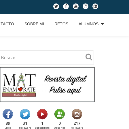
fa-
fa-
fa-
fa-
fa-
twitter
facebook
youtube
instagram
linkedin-
square
NTACTO
SOBRE MI
RETOS
ALUMNOS
89
31
1
0
217
Likes
Followers
Subscribers
Usuarios
Followers