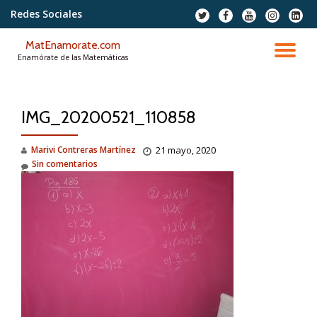
Redes Sociales
fa-
fa-
fa-
fa-
fa-
twitter
facebook
youtube
instagram
linkedi
Saltar
squar
MatEnamorate.com
contenido
CA
Enamórate de las Matemáticas
NA
IMG_20200521_110858
Marivi Contreras Martínez
21 mayo, 2020
Sin comentarios