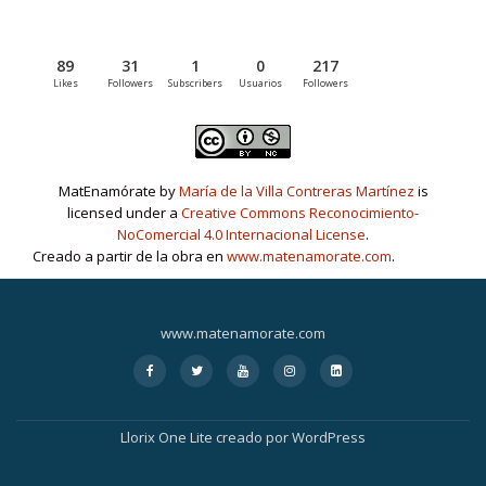
89
31
1
0
217
Likes
Followers
Subscribers
Usuarios
Followers
MatEnamórate by
María de la Villa Contreras Martínez
is
licensed under a
Creative Commons Reconocimiento-
NoComercial 4.0 Internacional License
.
Creado a partir de la obra en
www.matenamorate.com
.
www.matenamorate.com
Menú
fa
fa
fa
fa
fa-
fa-
fa-
fa-
fa-
linkedin-
secundario
facebook
twitter
youtube
instagram
square
Llorix One Lite
creado por
WordPress