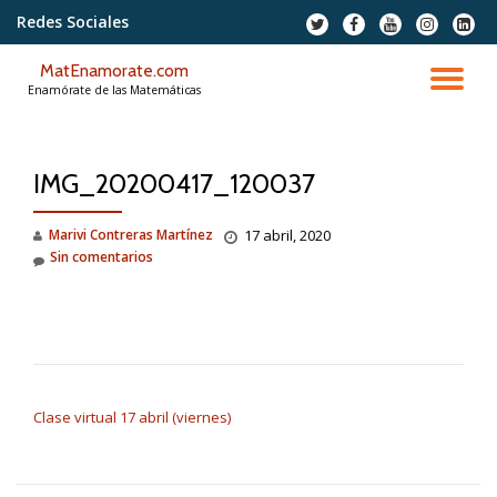
Redes Sociales
fa-
fa-
fa-
fa-
fa-
twitter
facebook
youtube
instagram
linkedi
Saltar
squar
MatEnamorate.com
contenido
CA
Enamórate de las Matemáticas
NA
IMG_20200417_120037
Marivi Contreras Martínez
17 abril, 2020
Sin comentarios
NAVEGACIÓN DE ENTRADAS
Clase virtual 17 abril (viernes)