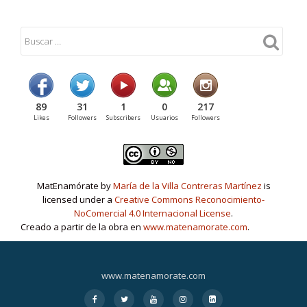
89
31
1
0
217
Likes
Followers
Subscribers
Usuarios
Followers
MatEnamórate by
María de la Villa Contreras Martínez
is
licensed under a
Creative Commons Reconocimiento-
NoComercial 4.0 Internacional License
.
Creado a partir de la obra en
www.matenamorate.com
.
www.matenamorate.com
Menú
fa
fa
fa
fa
fa-