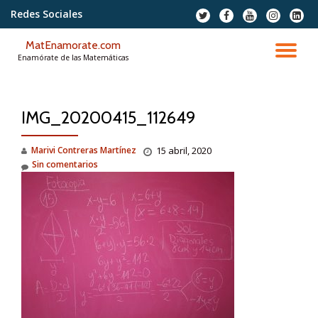
Redes Sociales
fa-
fa-
fa-
fa-
fa-
twitter
facebook
youtube
instagram
linkedi
Saltar
squar
MatEnamorate.com
contenido
CA
Enamórate de las Matemáticas
NA
IMG_20200415_112649
Marivi Contreras Martínez
15 abril, 2020
Sin comentarios