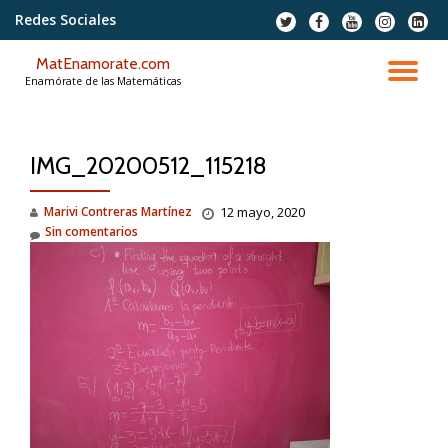
Redes Sociales
fa-
fa-
fa-
fa-
fa-
twitter
facebook
youtube
instagram
linkedi
Saltar
squar
MatEnamorate.com
contenido
CA
Enamórate de las Matemáticas
NA
IMG_20200512_115218
Marivi Contreras Martínez
12 mayo, 2020
Sin comentarios