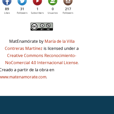
89
31
1
0
217
Likes
Followers
Subscribers
Usuarios
Followers
MatEnamórate by
María de la Villa
Contreras Martínez
is licensed under a
Creative Commons Reconocimiento-
NoComercial 4.0 Internacional License
.
Creado a partir de la obra en
www.matenamorate.com
.