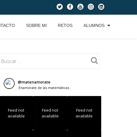
fa-
fa-
fa-
fa-
fa-
twitter
facebook
youtube
instagram
linkedin-
square
NTACTO
SOBRE MI
RETOS
ALUMNOS
@
matenamorate
Enamórate de las matemáticas
Feed not
Feed not
Feed not
available
available
available