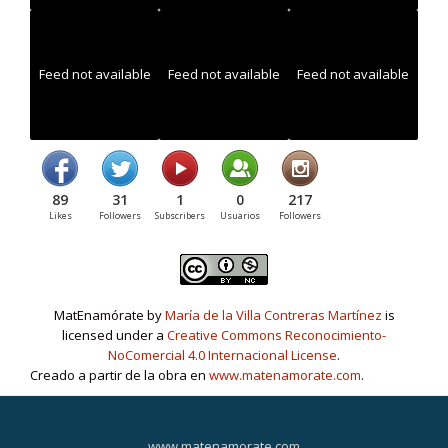
Feed not available
Feed not available
Feed not available
89
31
1
0
217
Likes
Followers
Subscribers
Usuarios
Followers
MatEnamórate by
María de la Villa Contreras Martínez
is
licensed under a
Creative Commons Reconocimiento-
NoComercial 4.0 Internacional License
.
Creado a partir de la obra en
www.matenamorate.com
.
www.matenamorate.com